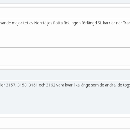
ande majoritet av Norrtäljes flotta fick ingen förlängd SL-karriär när Tran
eller 3157, 3158, 3161 och 3162 vara kvar lika länge som de andra; de togs 