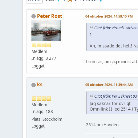
Peter Rost
04 oktober 2024, 14:58:10 PM
Citat från: virtual1 skriv
?
Ah, missade det helt! När
Medlem
Inlägg: 3 277
I somras, om jag minns rätt
Loggat
ks
05 oktober 2024, 11:39:44 AM
Citat från: Per E skrivet 
Jag saknar för övrigt
Medlem
Omnilink II led 2514 i T
Inlägg: 188
Plats: Stockholm
2514 är i Handen
Loggat