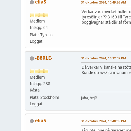
eliaS
31 oktober 2024, 10:49:26 AM
Verkar vara mycket huller o
tyresölinjer ?? 3160 till Ty
Medlem
boggivagnar stå där så förm
Inlägg: 64
Plats: Tyresö
Loggat
-B8RLE-
31 oktober 2024, 16:32:07 PM
Då verkar vi kanske ha stöt
Kunde du avskilja inv.numr
Medlem
Inlägg: 288
Råsta
Plats: Stockholm
Jaha, hej?!
Loggat
eliaS
31 oktober 2024, 16:48:05 PM
såg inte inne på garaget me