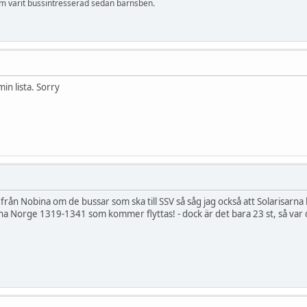
m varit bussintresserad sedan barnsben.
min lista. Sorry
från Nobina om de bussar som ska till SSV så såg jag också att Solarisar
na Norge 1319-1341 som kommer flyttas! - dock är det bara 23 st, så var