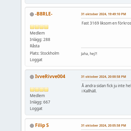
-B8RLE-
31 oktober 2024, 19:49:10 PM
Fast 3169 liksom en förkross
Medlem
Inlägg: 288
Råsta
Plats: Stockholm
Jaha, hej?!
Loggat
IvveRivve004
31 oktober 2024, 20:00:58 PM
Å andra sidan fick ju inte h
i Kallhäll.
Medlem
Inlägg: 667
Loggat
Filip S
31 oktober 2024, 20:05:58 PM