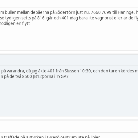
m buller mellan depåerna på Södertörn just nu. 7660 7699 till Haninge, h
resö tydligen setts på 816 igår och 401 idag bara lite vagnbrist eller är de 
odligen en flytt
t på varandra, då jag åkte 401 från Slussen 10:30, och den turen kördes
en på de två 8500 (B12):orna i TYGA?
n träffade på 3 stycken i Tyresö centrum ute på linjer