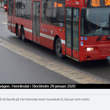
r då ett besök på min hemsida med i huvudsak SL-bussar som motiv: