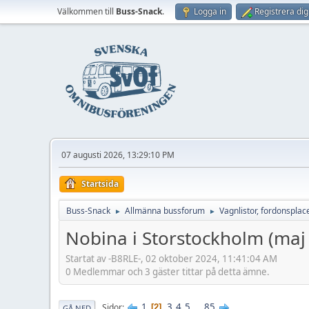
Välkommen till
Buss-Snack
.
Logga in
Registrera dig
07 augusti 2026, 13:29:10 PM
Startsida
Buss-Snack
Allmänna bussforum
Vagnlistor, fordonsplacer
►
►
Nobina i Storstockholm (maj -
Startat av -B8RLE-, 02 oktober 2024, 11:41:04 AM
0 Medlemmar och 3 gäster tittar på detta ämne.
1
3
4
5
...
85
Sidor
2
GÅ NED