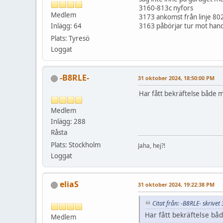
3160-813c nyfors
Medlem
3173 ankomst från linje 80
Inlägg: 64
3163 påbörjar tur mot hand
Plats: Tyresö
Loggat
-B8RLE-
31 oktober 2024, 18:50:00 PM
Har fått bekräftelse både 
Medlem
Inlägg: 288
Råsta
Plats: Stockholm
Jaha, hej?!
Loggat
eliaS
31 oktober 2024, 19:22:38 PM
Citat från: -B8RLE- skrive
Har fått bekräftelse bå
Medlem