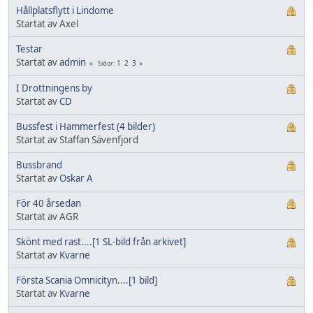
Hållplatsflytt i Lindome
Startat av Axel
Testar
Startat av
admin
1
2
3
Sidor
I Drottningens by
Startat av
CD
Bussfest i Hammerfest (4 bilder)
Startat av Staffan Sävenfjord
Bussbrand
Startat av
Oskar A
För 40 årsedan
Startat av AGR
Skönt med rast....[1 SL-bild från arkivet]
Startat av
Kvarne
Första Scania Omnicityn....[1 bild]
Startat av
Kvarne