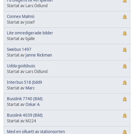
Startat av Lars Ödlund
Connex Malmö
Startat av Josef
Lite omredigerade bilder
Startat av bjalle
Swebus 1497
Startat av
Janne Rickman
Udda godsbuss
Startat av Lars Ödlund
Interbus 518 (bild9
Startat av
Marc
Busslink 7740 (Bild)
Startat av
Oskar A
Busslink 4039 (Bild)
Startat av M224
Med en silluett av stationsorten