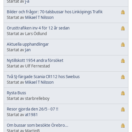
Startat av
j-a
Bilder och frågor: 70-talsbussar hos Linköpings Trafik
Startat av
Mikael T Nilsson
Orusttrafiken inv 4 för 12 år sedan
Startat av Lars Ödlund
Aktuella upphandlingar
Startat av
Jan
Nytillskott 1954 andra försöket
Startat av Ulf Fernestad
Två SJ-färgade Scania CR112 hos Swebus
Startat av
Mikael T Nilsson
Rysta Buss
Startat av starbrelleboy
Resor gjorda den 26/5 - 07 !!
Startat av
at1981
Om bussar som besökte Örebro...
Startat av MartinB