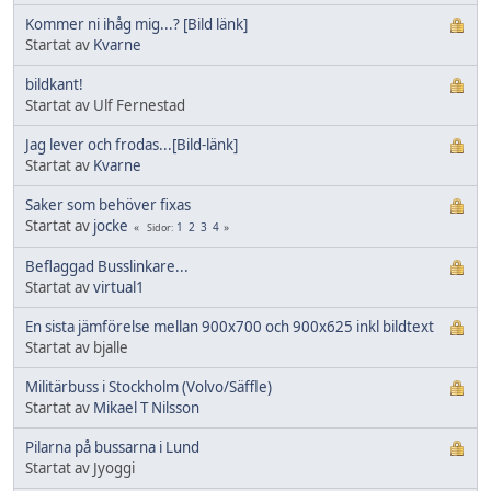
Kommer ni ihåg mig...? [Bild länk]
Startat av
Kvarne
bildkant!
Startat av Ulf Fernestad
Jag lever och frodas...[Bild-länk]
Startat av
Kvarne
Saker som behöver fixas
Startat av
jocke
1
2
3
4
Sidor
Beflaggad Busslinkare...
Startat av
virtual1
En sista jämförelse mellan 900x700 och 900x625 inkl bildtext
Startat av bjalle
Militärbuss i Stockholm (Volvo/Säffle)
Startat av
Mikael T Nilsson
Pilarna på bussarna i Lund
Startat av Jyoggi