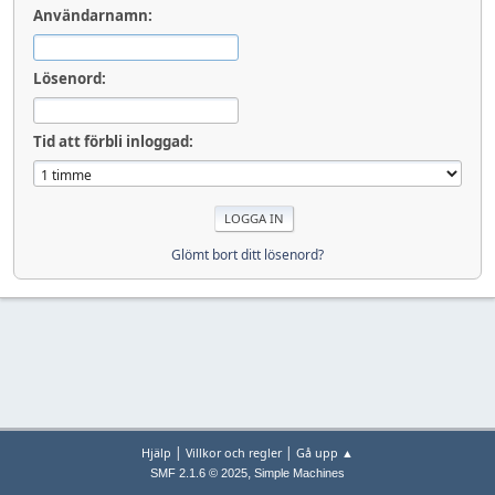
Användarnamn:
Lösenord:
Tid att förbli inloggad:
Glömt bort ditt lösenord?
|
|
Hjälp
Villkor och regler
Gå upp ▲
,
SMF 2.1.6 © 2025
Simple Machines