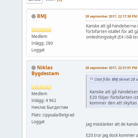
BMJ
28 september 2017, 22:17:38 PM
Kanske att gå händelserna i
förbifarten istället för at
Medlem
omledningsskylt (E4 i blå te
Inlägg: 280
Loggat
Niklas
28 september 2017, 22:31:01 PM
Bygdestam
Citat från: BMJ skrivet 2
Kanske att gå händelser
Medlem
E20 följer förbifarten i
Inlägg: 4 962
kommer den att skyltas m
Никлас Быгдестам
Plats: Uppsala/Belgrad
Loggat
Jag misstänker att de kanske
E20 tror jag dock kommer att