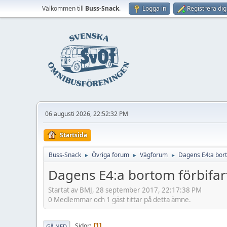
Välkommen till
Buss-Snack
.
Logga in
Registrera dig
06 augusti 2026, 22:52:32 PM
Startsida
Buss-Snack
Övriga forum
Vägforum
Dagens E4:a bort
►
►
►
Dagens E4:a bortom förbifar
Startat av BMJ, 28 september 2017, 22:17:38 PM
0 Medlemmar och 1 gäst tittar på detta ämne.
Sidor
1
GÅ NED