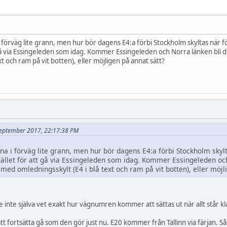
 förväg lite grann, men hur bör dagens E4:a förbi Stockholm skyltas när fö
t gå via Essingeleden som idag. Kommer Essingeleden och Norra länken bli 
xt och ram på vit botten), eller möjligen på annat sätt?
8 september 2017, 22:17:38 PM
na i förväg lite grann, men hur bör dagens E4:a förbi Stockholm skylt
stället för att gå via Essingeleden som idag. Kommer Essingeleden och
ed omledningsskylt (E4 i blå text och ram på vit botten), eller möjl
 inte själva vet exakt hur vägnumren kommer att sättas ut när allt står kl
 fortsätta gå som den gör just nu. E20 kommer från Tallinn via färjan. Så i