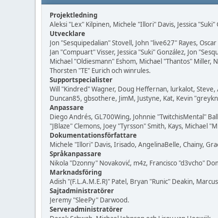
Projektledning
Aleksi "Lex" Kilpinen, Michele "Illori" Davis, Jessica "Suk
Utvecklare
Jon "Sesquipedalian" Stovell, John "live627" Rayes, Osc
Jan "Compuart" Visser, Jessica "Suki" González, Jon "Se
Michael "Oldiesmann" Eshom, Michael "Thantos" Miller, N
Thorsten "TE" Eurich och winrules.
Supportspecialister
Will "Kindred" Wagner, Doug Heffernan, lurkalot, Steve, 
Duncan85, gbsothere, JimM, Justyne, Kat, Kevin "greykn
Anpassare
Diego Andrés, GL700Wing, Johnnie "TwitchisMental" Bal
"JBlaze" Clemons, Joey "Tyrsson" Smith, Kays, Michael "M
Dokumentationsförfattare
Michele "Illori" Davis, Irisado, AngelinaBelle, Chainy,
Språkanpassare
Nikola "Dzonny" Novaković, m4z, Francisco "d3vcho" D
Marknadsföring
Adish "(F.L.A.M.E.R)" Patel, Bryan "Runic" Deakin, Marc
Sajtadministratörer
Jeremy "SleePy" Darwood.
Serveradministratörer