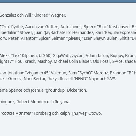
i" González och Will "Kindred" Wagner.
ar "Ozp" Rydhé, Aaron van Geffen, Antechinus, Bjoern "Bloc" Kristiansen,
squipedalian" Stovell, Juan "JayBachatero" Hernandez, Karl "RegularExpr
orv, Peter "Arantor" Spicer, Selman "[SiNaN]" Eser, Shawn Bulen, Shitiz 
Aleksi "Lex" Kilpinen, br360, GigaWatt, ziycon, Adam Tallon, Bigguy, Brun
ight17" Hou, Krash, Mashby, Michael Colin Blaber, Old Fossil, S-Ace, sha
lew, Jonathan "vbgamer45" Valentin, Sami "SychO" Mazouz, Brannon "B" H
ick." Gomez, NanoSector, Ricky., Russell "NEND" Najar och SA™.
 Graeme Spence och Joshua "groundup" Dickerson.
omínguez, Robert Monden och Relyana.
us "cσσкιє мσηѕтєя" Forsberg och Ralph "[n3rve]" Otowo.