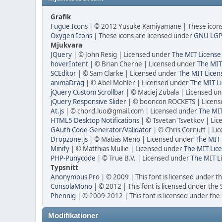
Grafik
Fugue Icons
| © 2012 Yusuke Kamiyamane | These icons 
Oxygen Icons
| These icons are licensed under
GNU LGP
Mjukvara
JQuery
| © John Resig | Licensed under
The MIT License
hoverIntent
| © Brian Cherne | Licensed under
The MIT
SCEditor
| © Sam Clarke | Licensed under
The MIT Licen
animaDrag
| © Abel Mohler | Licensed under
The MIT Li
jQuery Custom Scrollbar
| © Maciej Zubala | Licensed u
jQuery Responsive Slider
| © booncon ROCKETS | Licen
At.js
| © chord.luo@gmail.com | Licensed under
The MIT
HTML5 Desktop Notifications
| © Tsvetan Tsvetkov | Li
GAuth Code Generator/Validator
| © Chris Cornutt | L
Dropzone.js
| © Matias Meno | Licensed under
The MIT 
Minify
| © Matthias Mullie | Licensed under
The MIT Lice
PHP-Punycode
| © True B.V. | Licensed under
The MIT L
Typsnitt
Anonymous Pro
| © 2009 | This font is licensed under t
ConsolaMono
| © 2012 | This font is licensed under the
Phennig
| © 2009-2012 | This font is licensed under the
Modifikationer