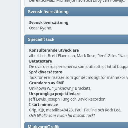
Derek Schwab, Michael Johnson och Liroy van Hoewijk.
Svensk översättning
Svensk översättning
Oscar Rydhé.
Speciellt tack
Konsulterande utvecklare
albertlast, Brett Flannigan, Mark Rose, René-Gilles "Nao
Betatestare
De ovärderliga personerna som outtröttligt hittat buggar
Språköversättare
Tack för era insatser som gör det möjligt för människor
Grundaren av SMF
Unknown W. "[Unknown]" Brackets.
Ursprungliga projektledare
Jeff Lewis, Joseph Fung och David Recordon.
I kärt minne av
Crip, K@, metallica48423, Paul_Pauline och Rock Lee.
Och till alla som vi kan ha missat: Tack!
Mjukvara/Grafik