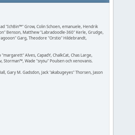
 Brad "IchBin™" Grow, Colin Schoen, emanuele, Hendrik
ession" Benson, Matthew "Labradoodle-360" Kerle, Grudge,
"Dragooon" Garg, Theodore "Orstio" Hildebrandt,
o "margarett" Alves, CapadY, ChalkCat, Chas Large,
dav, Storman™, Wade "sησω" Poulsen och xenovanis.
all, Gary M. Gadsdon, Jack "akabugeyes" Thorsen, Jason